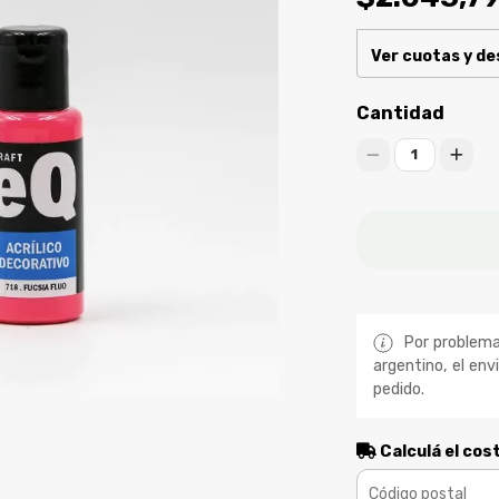
Ver cuotas y d
Cantidad
1
Por problemas
argentino, el env
pedido.
Calculá el cos