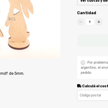
Ver cuotas y d
Cantidad
1
Por problemas
argentino, el env
pedido.
n mdf de 5mm.
Calculá el cos