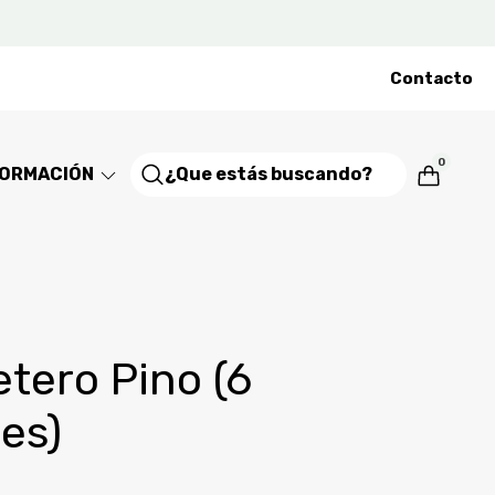
Contacto
0
FORMACIÓN
etero Pino (6
es)