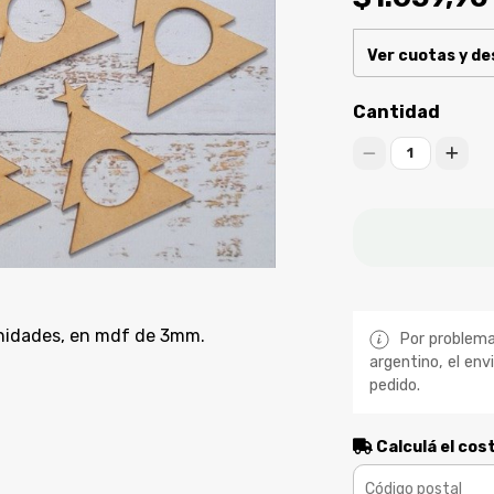
Ver cuotas y d
Cantidad
1
unidades, en mdf de 3mm.
Por problemas
argentino, el env
pedido.
Calculá el cos