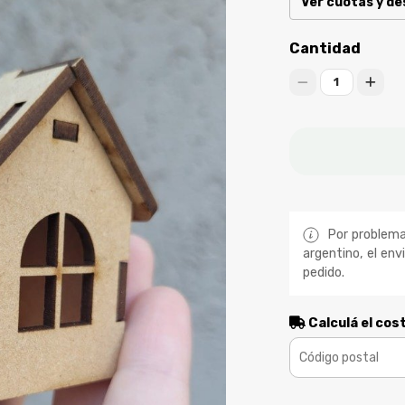
Ver cuotas y d
Cantidad
1
Por problemas
argentino, el env
pedido.
Calculá el cos