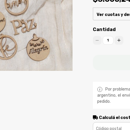
Ver cuotas y d
Cantidad
1
Por problemas
argentino, el env
pedido.
Calculá el cos