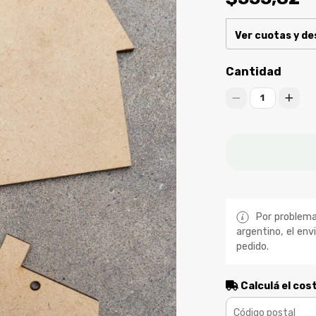
Ver cuotas y d
Cantidad
1
Por problemas
argentino, el env
pedido.
Calculá el cos