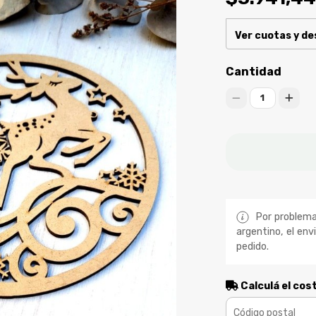
Ver cuotas y d
Cantidad
1
Por problemas
argentino, el env
pedido.
Calculá el cos