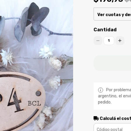
Ver cuotas y d
Cantidad
1
Por problemas
argentino, el env
pedido.
Calculá el cos