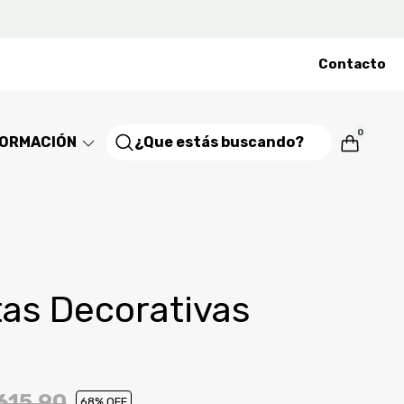
Contacto
0
FORMACIÓN
tas Decorativas
615,90
68
% OFF