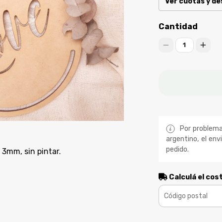
Ver cuotas y d
Cantidad
1
Por problemas
argentino, el env
pedido.
3mm, sin pintar.
Calculá el cos